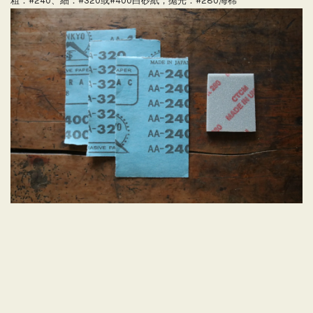
粗：#240、細：#320或#400白砂紙，拋光：#280海棉