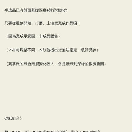
半成品已有盤面基礎深度+盤背後斜角
只要從雕刻開始、打磨、上油就完成作品囉！
（圖為完成示意圖、非成品販售）
（木材每塊都不同、木紋隨機出貨無法指定，敬請見諒）
（鵝掌楸的綠色漸層變化較大，會是淺綠到深綠的很廣範圍）
砂紙組合》