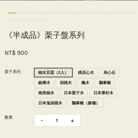
《半成品》栗子盤系列
NT$ 900
栗子系列
柚木豆皿（2入）
桃花心木
烏心石
銀樺木
胡桃木
楓木
鵝掌楸
南美柚木
日本栗子木
日本厚朴木
日本鬼胡桃木
鵝掌楸（麥穗）
數量
-
+