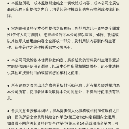
● 本服務所載，或本服務所連結之一切軟體或內容，或本公司之廣告
商或合夥人所提供之內容，均受其著作權或其他專有權利或法律所保
障。
● 當您傳輸資料至本公司提供之服務時，您即同意此一資料為全開放
性(任何人均可瀏覽)。您授權並許可本公司得以重製、修飾、改編或
以其他形式使用該內容之全部或一部分，及利用該內容製作衍生著
作。衍生著作之著作權悉歸本公司所有。
● 本公司同意除依本使用條款約定，將前述您的資料及衍生著作置於
本網站供網路使用者瀏覽，以及本公司所屬相關媒體外，絕不非法轉
供其他直接營利目的或侵害您的權利之使用。
● 所有網頁之頁面出現之廣告看板與活動訊息，所有權及經營權均為
本公司所有，使用者除事先取得本公司同意外，不得自行使用所有訊
息。
● 會員同意並授權本網站，得為提供個人化服務或相關加值服務之目
的，提供所需之會員資料給合作單位(第三者)做約定範圍內之運用，
如會員不同意將其資料列於合作單位(第三者)產品或服務名單內，可