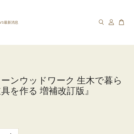
WS最新消息
ーンウッドワーク 生木で暮ら
具を作る 増補改訂版』
0