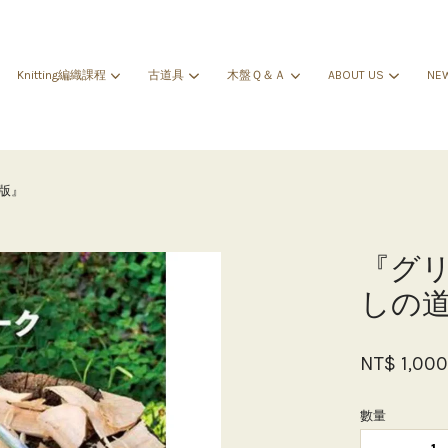
Knitting編織課程
古道具
木盤Ｑ＆Ａ
ABOUT US
NE
您的購物車目前還是空的。
版』
繼續購物
『グリ
しの道
NT$ 1,00
數量