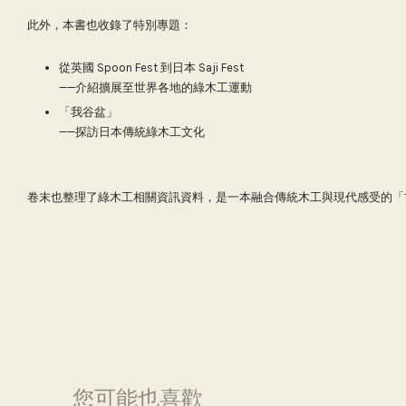
此外，本書也收錄了特別專題：
從英國 Spoon Fest 到日本 Saji Fest
——介紹擴展至世界各地的綠木工運動
「我谷盆」
——探訪日本傳統綠木工文化
卷末也整理了綠木工相關資訊資料，是一本融合傳統木工與現代感受的「
您可能也喜歡