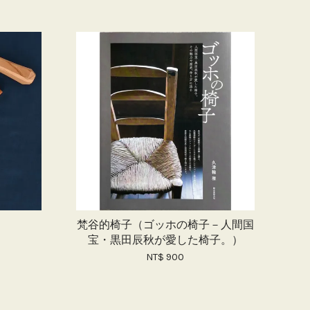
梵谷的椅子（ゴッホの椅子－人間国
宝・黒田辰秋が愛した椅子。）
NT$ 900