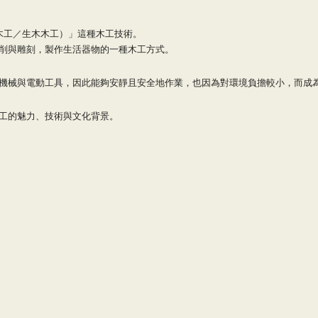
rk（綠木工／生木木工）」這種木工技術。
削與雕刻，製作生活器物的一種木工方式。
機械與電動工具，因此能夠安靜且安全地作業，也因為對環境負擔較小，而成
工的魅力、技術與文化背景。