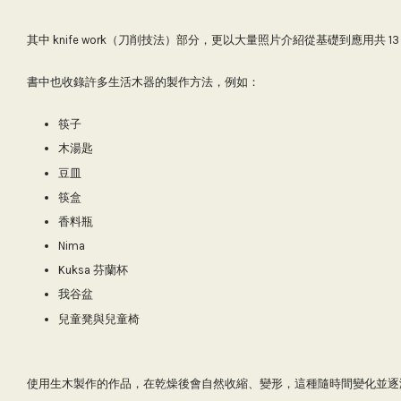
其中 knife work（刀削技法）部分，更以大量照片介紹從基礎到應用共
書中也收錄許多生活木器的製作方法，例如：
筷子
木湯匙
豆皿
筷盒
香料瓶
Nima
Kuksa 芬蘭杯
我谷盆
兒童凳與兒童椅
使用生木製作的作品，在乾燥後會自然收縮、變形，這種隨時間變化並逐