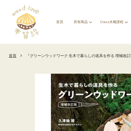
首頁
所有商品
Class木雕課程
›
首頁
『グリーンウッドワーク 生木で暮らしの道具を作る 増補改訂