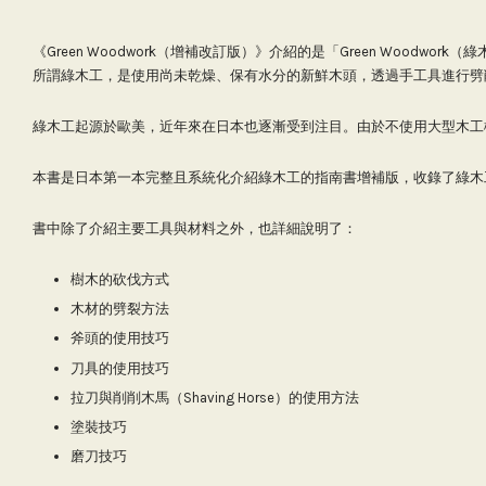
《Green Woodwork（增補改訂版）》介紹的是「Green Woodwo
所謂綠木工，是使用尚未乾燥、保有水分的新鮮木頭，透過手工具進行劈
綠木工起源於歐美，近年來在日本也逐漸受到注目。由於不使用大型木工
本書是日本第一本完整且系統化介紹綠木工的指南書增補版，收錄了綠木
書中除了介紹主要工具與材料之外，也詳細說明了：
樹木的砍伐方式
木材的劈裂方法
斧頭的使用技巧
刀具的使用技巧
拉刀與削削木馬（Shaving Horse）的使用方法
塗裝技巧
磨刀技巧