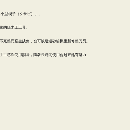
發的「小型楔子（クサビ）」。
靠的綠木工工具。
不完整而產生缺角，也可以透過砂輪機重新修整刀刃。
手工感與使用韻味，隨著長時間使用會越來越有魅力。