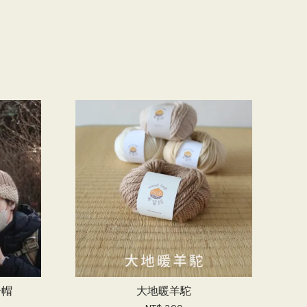
子帽
大地暖羊駝