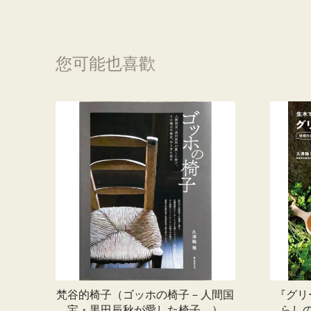
您可能也喜歡
梵谷的椅子（ゴッホの椅子－人間国
『グリ
宝・黒田辰秋が愛した椅子。）
らし