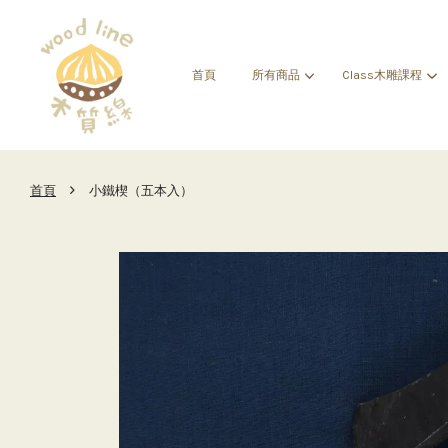
首頁
所有商品
Class木雕課程
›
首頁
小鐵楔（五本入）