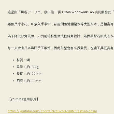
這是由「風谷アトリエ」森口信一 與 Green Woodwork Lab 共同開
雖然尺寸小巧、可放入手掌中，卻能俐落劈開栗木等大型原木，是相當可
為了降低缺角風險，刀刃前端特別做成較鈍角設計。若因敲擊石頭或吃木
每一支皆由日本鐵匠手工鍛造，因此外型會有些微差異，也讓工具更具有
材質：鋼
重量：約 200g
長度：約 100 mm
刃寬：約 33 mm
【youtube使用影片】
https://youtube.com/shorts/Nvs8ZSHZBUM?feature=share