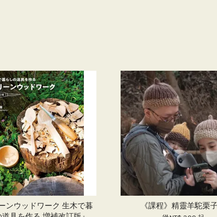
ーンウッドワーク 生木で暮
《課程》精靈羊駝栗
の道具を作る 増補改訂版』