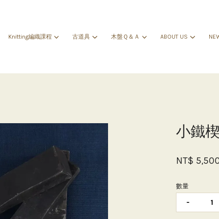
Knitting編織課程
古道具
木盤Ｑ＆Ａ
ABOUT US
NE
您的購物車目前還是空的。
繼續購物
小鐵
NT$ 5,50
數量
-