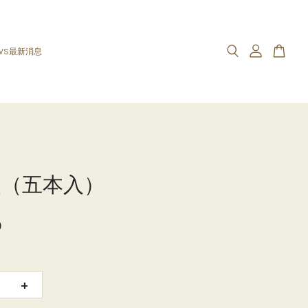
WS最新消息
楔（五本入）
0
+