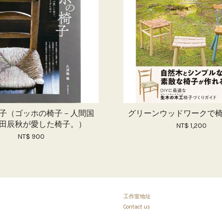
子（ゴッホの椅子－人間国
グリーンウッドワークで
田辰秋が愛した椅子。）
NT$ 1,200
NT$ 900
工作室地址
Contact us