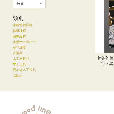
類別
木雕體驗課程
編織課程
編織線材
木盤woodplate
藤草編籃
古道具
梵谷的椅
木工材料包
宝・黒
木工工具
日本綠木工道具
出版品