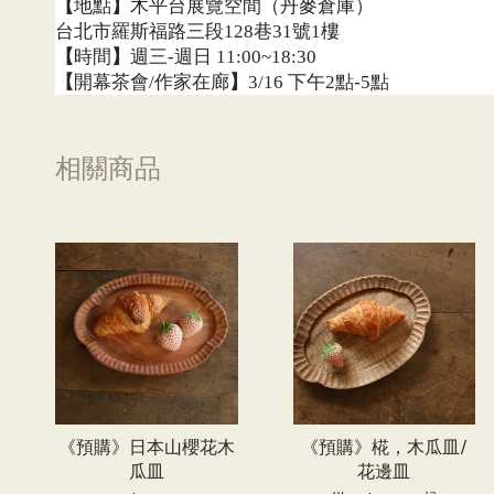
【
地點
】
木平台展覽空間（丹麥倉庫）
台北市羅斯福路三段
巷
號
樓
128
31
1
【
時間
】
週三
週日
-
11:00~18:30
【
開幕茶會
作家在廊
】
下午
點
點
/
3/16
2
-5
相關商品
《預購》日本山櫻花木
《預購》椛，木瓜皿/
瓜皿
花邊皿