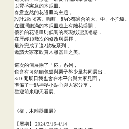
以豐盛寓意的木瓜皿、
春意盎然的花邊皿為主題，
設計
款喝茶、咖啡、點心都適合的大、中、小托盤
2
在圓潤飽滿的木瓜皿邊上有雕花盛開，
優雅的花邊皿則低調的表現紋理流暢感，
在歷經
幾次的修改與選擇，
10
最終完成了這
款椛系列，
2
邀請大家來欣賞木雕器皿之美。
這次的個展除了「椛」系列，
也會有可頌麵包盤與栗子盤少量共同展出，
開展日我也會在木平台與大家見面，
3/16
準備了一點神秘小點心與大家分享，
歡迎前來聊天看展。
《椛，木雕器皿展》
【展期】
2024/3/16-4/14