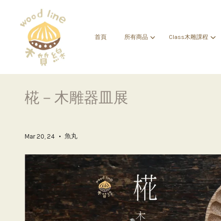
首頁
所有商品
Class木雕課程
椛－木雕器皿展
•
魚丸
Mar 20, 24