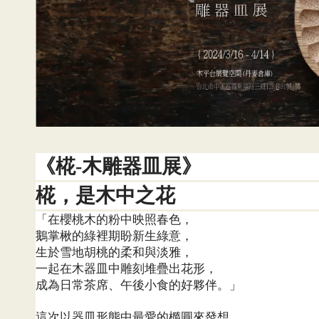
《椛
木雕器皿展》
-
椛，是木中之花
「在櫻桃木的粉中映照春色，
鵝掌楸的綠裡期盼新生綠意，
生於雪地胡桃的柔和與淡雅，
一起在木器皿中雕刻堆疊出花形，
成為日常茶席、午後小食的好夥伴。」
這次以器皿形態中最愛的橢圓來發想，